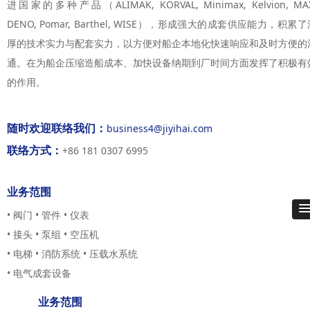
进国家的多种产品（ALIMAK, KORVAL, Minimax, Kelvion, MA
业务范围
DENO, Pomar, Barthel, WISE），形成强大的成套供应能力，积累了
厚的技术实力与配套实力，以方便对船企本地化快速响应和及时方便的
业务内容
通。在为船企压缩造船成本、加快设备纳期到厂时间方面发挥了积极有
●现场机加工
的作用。
●现场检测服务
●船舶修造轴舵系配套服务
随时欢迎联络我们：
business4@jiyihai.com
●柴油机技术服务
现船用零件翻新修理服务
联络方式：
+86 181 0307 6995
业务范围
• 阀门 • 管件 • 仪表
• 接头 • 泵组 • 空压机
• 电梯 • 消防系统 • 压载水系统
• 电气成套设备
业务范围