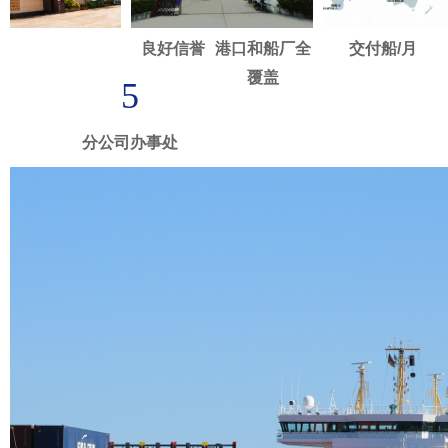
30+
100+
150+
良好信誉
港口和船厂全
交付船/月
覆盖
5
分公司办事处